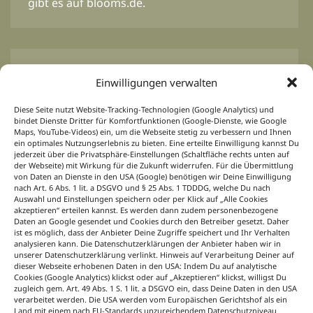
gibt es auf blooms.de.
BLOOM’s Professional
Einwilligungen verwalten
Von Profis für Profis.
Inspirationen für das
Diese Seite nutzt Website-Tracking-Technologien (Google Analytics) und
floristische Tagesgeschäft, Ideen und Konzepte
bindet Dienste Dritter für Komfortfunktionen (Google-Dienste, wie Google
für Event-, Hochzeits-, Trauer- und
Maps, YouTube-Videos) ein, um die Webseite stetig zu verbessern und Ihnen
ein optimales Nutzungserlebnis zu bieten. Eine erteilte Einwilligung kannst Du
Saisonfloristik, passend zu jedem Anlass und
jederzeit über die Privatsphäre-Einstellungen (Schaltfläche rechts unten auf
für jede Jahreszeit. Dazu News aus der Branche
der Webseite) mit Wirkung für die Zukunft widerrufen. Für die Übermittlung
von Daten an Dienste in den USA (Google) benötigen wir Deine Einwilligung
immer aktuell, sieben Tage die Woche unter
nach Art. 6 Abs. 1 lit. a DSGVO und § 25 Abs. 1 TDDDG, welche Du nach
dem B+ Icon bei BLOOM’s Professional
Auswahl und Einstellungen speichern oder per Klick auf „Alle Cookies
auf blooms.de.
akzeptieren“ erteilen kannst. Es werden dann zudem personenbezogene
Daten an Google gesendet und Cookies durch den Betreiber gesetzt. Daher
Floristik lernen
ist es möglich, dass der Anbieter Deine Zugriffe speichert und Ihr Verhalten
analysieren kann. Die Datenschutzerklärungen der Anbieter haben wir in
unserer Datenschutzerklärung verlinkt. Hinweis auf Verarbeitung Deiner auf
Mit Wissen zum Floristik-Profi.
Wie wird ein
dieser Webseite erhobenen Daten in den USA: Indem Du auf analytische
Cookies (Google Analytics) klickst oder auf „Akzeptieren“ klickst, willigst Du
Blumenstrauß gebunden? Welche Gesteckarten
zugleich gem. Art. 49 Abs. 1 S. 1 lit. a DSGVO ein, dass Deine Daten in den USA
gibt es? Auf welche Techniken kommt es beim
verarbeitet werden. Die USA werden vom Europäischen Gerichtshof als ein
Arbeiten mit Blumen und Pflanzen an? Das und
Land mit einem nach EU-Standards unzureichendem Datenschutzniveau