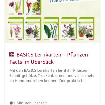
Erntezeit auf dem Tisch –
Tischdeko-Ideen mit Ähren und
Stroh
Goldene Ähren, rustikales Stroh und leuchtende
Blüten holen den Charakter der Erntezeit auf
den gedeckten Tisch. Die herbstlichen...
2 Minuten Lesezeit
