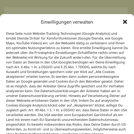
BLOOM’s Professional
Einwilligungen verwalten
Von Profis für Profis.
Inspirationen für das
Diese Seite nutzt Website-Tracking-Technologien (Google Analytics) und
floristische Tagesgeschäft, Ideen und Konzepte
bindet Dienste Dritter für Komfortfunktionen (Google-Dienste, wie Google
für Event-, Hochzeits-, Trauer- und
Maps, YouTube-Videos) ein, um die Webseite stetig zu verbessern und Ihnen
ein optimales Nutzungserlebnis zu bieten. Eine erteilte Einwilligung kannst Du
Saisonfloristik, passend zu jedem Anlass und
jederzeit über die Privatsphäre-Einstellungen (Schaltfläche rechts unten auf
für jede Jahreszeit. Dazu News aus der Branche
der Webseite) mit Wirkung für die Zukunft widerrufen. Für die Übermittlung
von Daten an Dienste in den USA (Google) benötigen wir Deine Einwilligung
immer aktuell, sieben Tage die Woche unter
nach Art. 6 Abs. 1 lit. a DSGVO und § 25 Abs. 1 TDDDG, welche Du nach
dem B+ Icon bei BLOOM’s Professional
Auswahl und Einstellungen speichern oder per Klick auf „Alle Cookies
auf blooms.de.
akzeptieren“ erteilen kannst. Es werden dann zudem personenbezogene
Daten an Google gesendet und Cookies durch den Betreiber gesetzt. Daher
Floristik lernen
ist es möglich, dass der Anbieter Deine Zugriffe speichert und Ihr Verhalten
analysieren kann. Die Datenschutzerklärungen der Anbieter haben wir in
unserer Datenschutzerklärung verlinkt. Hinweis auf Verarbeitung Deiner auf
Mit Wissen zum Floristik-Profi.
Wie wird ein
dieser Webseite erhobenen Daten in den USA: Indem Du auf analytische
Cookies (Google Analytics) klickst oder auf „Akzeptieren“ klickst, willigst Du
Blumenstrauß gebunden? Welche Gesteckarten
zugleich gem. Art. 49 Abs. 1 S. 1 lit. a DSGVO ein, dass Deine Daten in den USA
gibt es? Auf welche Techniken kommt es beim
verarbeitet werden. Die USA werden vom Europäischen Gerichtshof als ein
Arbeiten mit Blumen und Pflanzen an? Das und
Land mit einem nach EU-Standards unzureichendem Datenschutzniveau
eingeschätzt. Es besteht insbesondere das Risiko, dass Deine Daten durch US-
vieles mehr bietet die floristische Nachschlage-
Behörden, zu Kontroll- und zu Überwachungszwecken, möglicherweise auch
Sammlung „Floristik lernen“ unter dem B+ Icon
ohne Rechtsbehelfsmöglichkeiten, verarbeitet werden können.