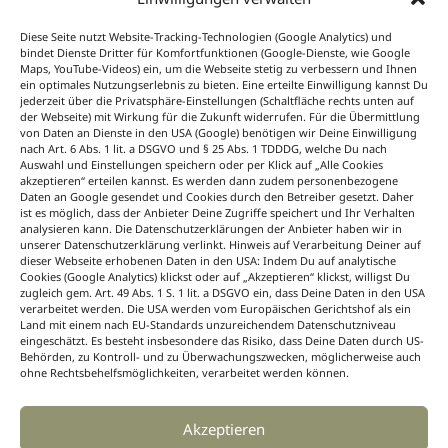
Von Profis für Profis.
Inspirationen für das
Diese Seite nutzt Website-Tracking-Technologien (Google Analytics) und
floristische Tagesgeschäft, Ideen und Konzepte
bindet Dienste Dritter für Komfortfunktionen (Google-Dienste, wie Google
für Event-, Hochzeits-, Trauer- und
Maps, YouTube-Videos) ein, um die Webseite stetig zu verbessern und Ihnen
ein optimales Nutzungserlebnis zu bieten. Eine erteilte Einwilligung kannst Du
Saisonfloristik, passend zu jedem Anlass und
jederzeit über die Privatsphäre-Einstellungen (Schaltfläche rechts unten auf
für jede Jahreszeit. Dazu News aus der Branche
der Webseite) mit Wirkung für die Zukunft widerrufen. Für die Übermittlung
von Daten an Dienste in den USA (Google) benötigen wir Deine Einwilligung
immer aktuell, sieben Tage die Woche unter
nach Art. 6 Abs. 1 lit. a DSGVO und § 25 Abs. 1 TDDDG, welche Du nach
dem B+ Icon bei BLOOM’s Professional
Auswahl und Einstellungen speichern oder per Klick auf „Alle Cookies
auf blooms.de.
akzeptieren“ erteilen kannst. Es werden dann zudem personenbezogene
Daten an Google gesendet und Cookies durch den Betreiber gesetzt. Daher
Floristik lernen
ist es möglich, dass der Anbieter Deine Zugriffe speichert und Ihr Verhalten
analysieren kann. Die Datenschutzerklärungen der Anbieter haben wir in
unserer Datenschutzerklärung verlinkt. Hinweis auf Verarbeitung Deiner auf
Mit Wissen zum Floristik-Profi.
Wie wird ein
dieser Webseite erhobenen Daten in den USA: Indem Du auf analytische
Cookies (Google Analytics) klickst oder auf „Akzeptieren“ klickst, willigst Du
Blumenstrauß gebunden? Welche Gesteckarten
zugleich gem. Art. 49 Abs. 1 S. 1 lit. a DSGVO ein, dass Deine Daten in den USA
gibt es? Auf welche Techniken kommt es beim
verarbeitet werden. Die USA werden vom Europäischen Gerichtshof als ein
Arbeiten mit Blumen und Pflanzen an? Das und
Land mit einem nach EU-Standards unzureichendem Datenschutzniveau
eingeschätzt. Es besteht insbesondere das Risiko, dass Deine Daten durch US-
vieles mehr bietet die floristische Nachschlage-
Behörden, zu Kontroll- und zu Überwachungszwecken, möglicherweise auch
Sammlung „Floristik lernen“ unter dem B+ Icon
ohne Rechtsbehelfsmöglichkeiten, verarbeitet werden können.
auf blooms.de.
Akzeptieren