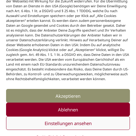
für jede Jahreszeit. Dazu News aus der Branche
der Webseite) mit Wirkung für die Zukunft widerrufen. Für die Übermittlung
von Daten an Dienste in den USA (Google) benötigen wir Deine Einwilligung
immer aktuell, sieben Tage die Woche unter
nach Art. 6 Abs. 1 lit. a DSGVO und § 25 Abs. 1 TDDDG, welche Du nach
dem B+ Icon bei BLOOM’s Professional
Auswahl und Einstellungen speichern oder per Klick auf „Alle Cookies
auf blooms.de.
akzeptieren“ erteilen kannst. Es werden dann zudem personenbezogene
Daten an Google gesendet und Cookies durch den Betreiber gesetzt. Daher
Floristik lernen
ist es möglich, dass der Anbieter Deine Zugriffe speichert und Ihr Verhalten
analysieren kann. Die Datenschutzerklärungen der Anbieter haben wir in
unserer Datenschutzerklärung verlinkt. Hinweis auf Verarbeitung Deiner auf
Mit Wissen zum Floristik-Profi.
Wie wird ein
dieser Webseite erhobenen Daten in den USA: Indem Du auf analytische
Cookies (Google Analytics) klickst oder auf „Akzeptieren“ klickst, willigst Du
Blumenstrauß gebunden? Welche Gesteckarten
zugleich gem. Art. 49 Abs. 1 S. 1 lit. a DSGVO ein, dass Deine Daten in den USA
gibt es? Auf welche Techniken kommt es beim
verarbeitet werden. Die USA werden vom Europäischen Gerichtshof als ein
Arbeiten mit Blumen und Pflanzen an? Das und
Land mit einem nach EU-Standards unzureichendem Datenschutzniveau
eingeschätzt. Es besteht insbesondere das Risiko, dass Deine Daten durch US-
vieles mehr bietet die floristische Nachschlage-
Behörden, zu Kontroll- und zu Überwachungszwecken, möglicherweise auch
Sammlung „Floristik lernen“ unter dem B+ Icon
ohne Rechtsbehelfsmöglichkeiten, verarbeitet werden können.
auf blooms.de.
Akzeptieren
Ablehnen
©2026, BLOOM's GmbH
Einstellungen ansehen