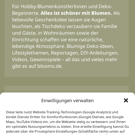
Für Hobby-BlumenkünstlerInnen und Deko-
Begeisterte.
Alles ist schöner mit Blumen.
Als
liebevolle Geschenkidee lassen sie Augen
leuchten, als Tischdeko verzaubern sie Familie
und Gäste, in Wohnräumen sowie der
Einrichtung schaffen sie eine natürliche,
lebendige Atmosphäre. Blumige Deko-Ideen,
Lifestylethemen, Reportagen, DIY-Anleitungen,
Videos, Gewinnspiele – all das und vieles mehr
gibt es auf blooms.de.
BLOOM’s Professional
Einwilligungen verwalten
Von Profis für Profis.
Inspirationen für das
Diese Seite nutzt Website-Tracking-Technologien (Google Analytics) und
floristische Tagesgeschäft, Ideen und Konzepte
bindet Dienste Dritter für Komfortfunktionen (Google-Dienste, wie Google
für Event-, Hochzeits-, Trauer- und
Maps, YouTube-Videos) ein, um die Webseite stetig zu verbessern und Ihnen
ein optimales Nutzungserlebnis zu bieten. Eine erteilte Einwilligung kannst Du
Saisonfloristik, passend zu jedem Anlass und
jederzeit über die Privatsphäre-Einstellungen (Schaltfläche rechts unten auf