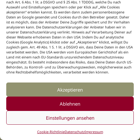
nach Art. 6 Abs. 1 lit. a DSGVO und § 25 Abs. 1 TDDDG, welche Du nach
Auswahl und Einstellungen speichern oder per Klick auf „Alle Cookies
Online-Shop
akzeptieren“ erteilen kannst. Es werden dann zudem personenbezogene
BLOOM’s World
Daten an Google gesendet und Cookies durch den Betreiber gesetzt. Daher
ist es möglich, dass der Anbieter Deine Zugriffe speichert und Ihr Verhalten
Agentur
analysieren kann. Die Datenschutzerklärungen der Anbieter haben wir in
unserer Datenschutzerklärung verlinkt. Hinweis auf Verarbeitung Deiner auf
liebesland-magazin.de
dieser Webseite erhobenen Daten in den USA: Indem Du auf analytische
naturwerkstatt-magazin.de
Cookies (Google Analytics) klickst oder auf „Akzeptieren“ klickst, willigst Du
zugleich gem. Art. 49 Abs. 1 S. 1 lit. a DSGVO ein, dass Deine Daten in den USA
BLOOM’s DECO Abo
verarbeitet werden. Die USA werden vom Europäischen Gerichtshof als ein
Land mit einem nach EU-Standards unzureichendem Datenschutzniveau
eingeschätzt. Es besteht insbesondere das Risiko, dass Deine Daten durch US-
Behörden, zu Kontroll- und zu Überwachungszwecken, möglicherweise auch
ohne Rechtsbehelfsmöglichkeiten, verarbeitet werden können.
Social Media
Akzeptieren
Ablehnen
Folgen
Einstellungen ansehen
Folgen
Cookie-Richtlinie
Datenschutz
Impressum