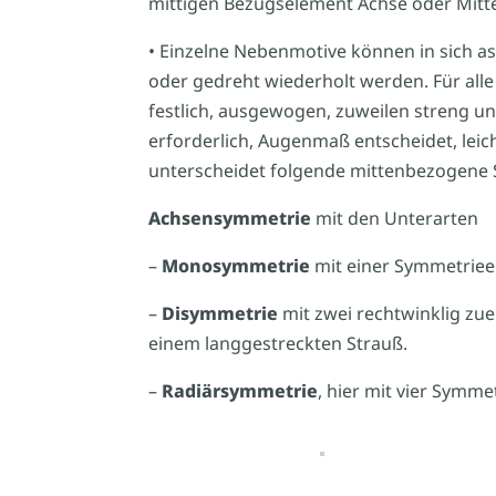
mittigen Bezugselement Achse oder Mitte
• Einzelne Nebenmotive können in sich as
oder gedreht wiederholt werden. Für alle 
festlich, ausgewogen, zuweilen streng u
erforderlich, Augenmaß entscheidet, lei
unterscheidet folgende mittenbezogene
Achsensymmetrie
mit den Unterarten
–
Monosymmetrie
mit einer Symmetrieeb
–
Disymmetrie
mit zwei rechtwinklig zu
einem langgestreckten Strauß.
–
Radiärsymmetrie
, hier mit vier Symm