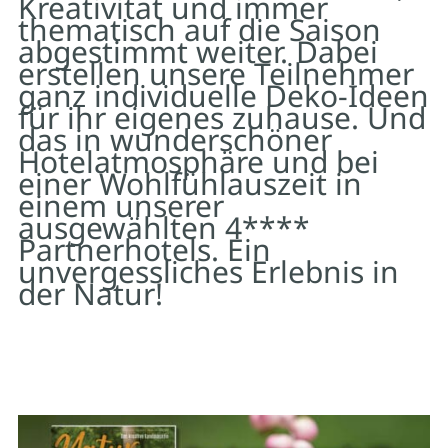
Kreativität und immer
thematisch auf die Saison
abgestimmt weiter. Dabei
erstellen unsere Teilnehmer
ganz individuelle Deko-Ideen
für ihr eigenes zuhause. Und
das in wunderschöner
Hotelatmosphäre und bei
einer Wohlfühlauszeit in
einem unserer
ausgewählten 4****
Partnerhotels. Ein
unvergessliches Erlebnis in
der Natur!