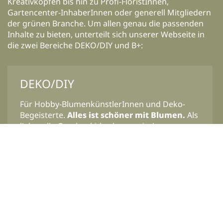
Kreativköpfen bis hin zu Profi-FloristInnen,
Gartencenter-InhaberInnen oder generell Mitgliedern
der grünen Branche. Um allen genau die passenden
Inhalte zu bieten, unterteilt sich unserer Webseite in
die zwei Bereiche DEKO/DIY und B+:
DEKO/DIY
Für Hobby-BlumenkünstlerInnen und Deko-
Begeisterte.
Alles ist schöner mit Blumen.
Als
liebevolle Geschenkidee lassen sie Augen
leuchten, als Tischdeko verzaubern sie Familie
und Gäste, in Wohnräumen sowie der
Einrichtung schaffen sie eine natürliche,
lebendige Atmosphäre. Blumige Deko-Ideen,
Lifestylethemen, Reportagen, DIY-Anleitungen,
Videos, Gewinnspiele – all das und vieles mehr
gibt es auf blooms.de.