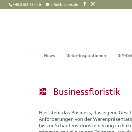
+49 2102-9644-0
info@blooms.de
News
Deko-Inspirationen
DIY-De
Businessfloristik
Hier steht das Business, das eigene Geschä
Anforderungen von der Warenpräsentatio
bis zur Schaufensterinszenierung im Fok
stimmen, mit alle seinen Faktoren, von d