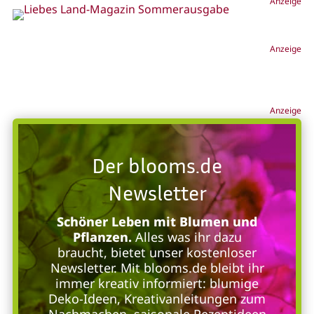
Anzeige
Anzeige
Anzeige
Der blooms.de
Newsletter
Schöner Leben mit Blumen und
Pflanzen.
Alles was ihr dazu
braucht, bietet unser kostenloser
Newsletter. Mit blooms.de bleibt ihr
immer kreativ informiert: blumige
Deko-Ideen, Kreativanleitungen zum