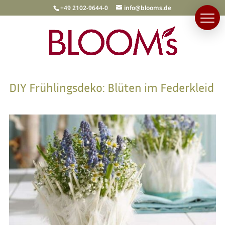
+49 2102-9644-0
info@blooms.de
DIY Frühlingsdeko: Blüten im Federkleid