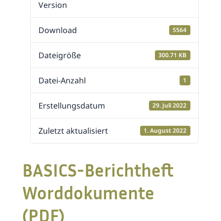
Version
Download
5564
Dateigröße
300.71 KB
Datei-Anzahl
1
Erstellungsdatum
29. Juli 2022
Zuletzt aktualisiert
1. August 2022
BASICS-Berichtheft
Worddokumente
(PDF)