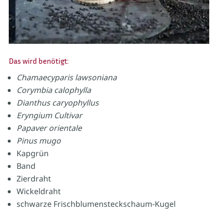
Das wird benötigt:
Chamaecyparis lawsoniana
Corymbia calophylla
Dianthus caryophyllus
Eryngium Cultivar
Papaver orientale
Pinus mugo
Kapgrün
Band
Zierdraht
Wickeldraht
schwarze Frischblumensteckschaum-Kugel