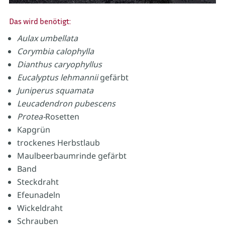
Das wird benötigt:
Aulax umbellata
Corymbia calophylla
Dianthus caryophyllus
Eucalyptus lehmannii
gefärbt
Juniperus squamata
Leucadendron pubescens
Protea-
Rosetten
Kapgrün
trockenes Herbstlaub
Maulbeerbaumrinde gefärbt
Band
Steckdraht
Efeunadeln
Wickeldraht
Schrauben