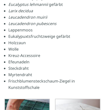
Eucalyptus lehmannii
gefärbt
Larix decidua
Leucadendron muirii
Leucadendron pubescens
Lappenmoos
Eukalypuxtsfruchtzweige gefärbt
Holzzaun
Wolle
Kreuz-Accessoire
Efeunadeln
Steckdraht
Myrtendraht
Frischblumensteckschaum-Ziegel in
Kunststoffschale