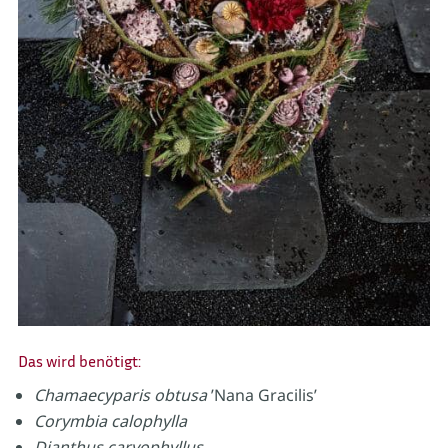
Das wird benötigt:
Chamaecyparis obtusa
’Nana Gracilis’
Corymbia calophylla
Dianthus caryophyllus