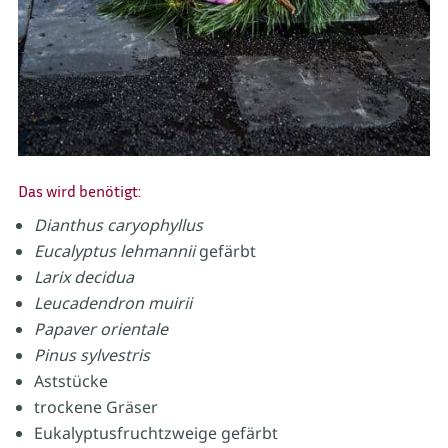
Das wird benötigt:
Dianthus caryophyllus
Eucalyptus lehmannii
gefärbt
Larix decidua
Leucadendron muirii
Papaver orientale
Pinus sylvestris
Aststücke
trockene Gräser
Eukalyptusfruchtzweige gefärbt