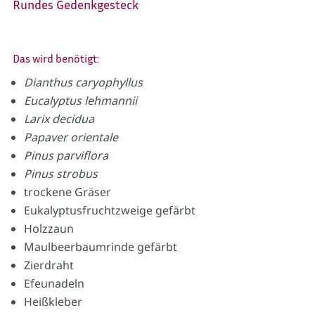
Rundes Gedenkgesteck
Das wird benötigt:
Dianthus caryophyllus
Eucalyptus lehmannii
Larix decidua
Papaver orientale
Pinus parviflora
Pinus strobus
trockene Gräser
Eukalyptusfruchtzweige gefärbt
Holzzaun
Maulbeerbaumrinde gefärbt
Zierdraht
Efeunadeln
Heißkleber