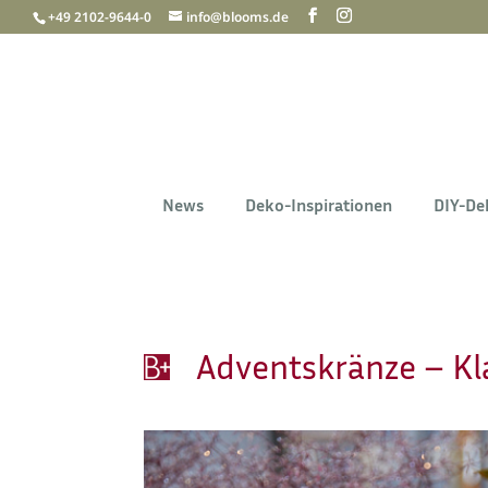
+49 2102-9644-0
info@blooms.de
News
Deko-Inspirationen
DIY-De
Adventskränze – Kla