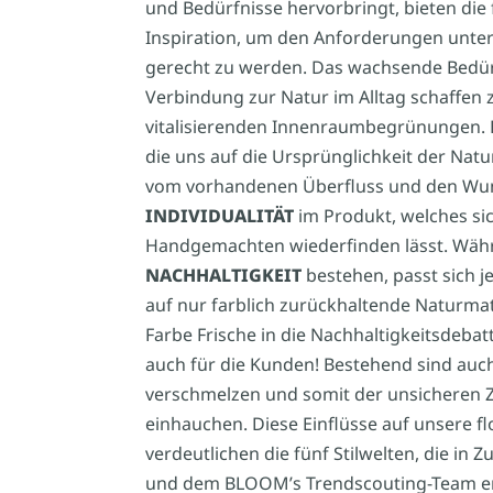
und Bedürfnisse hervorbringt, bieten di
Inspiration, um den Anforderungen unte
gerecht zu werden. Das wachsende Bedü
Verbindung zur Natur im Alltag schaffe
vitalisierenden Innenraumbegrünungen. E
die uns auf die Ursprünglichkeit der Nat
vom vorhandenen Überfluss und den Wun
INDIVIDUALITÄT
im Produkt, welches si
Handgemachten wiederfinden lässt. Währe
NACHHALTIGKEIT
bestehen, passt sich je
auf nur farblich zurückhaltende Naturmate
Farbe Frische in die Nachhaltigkeitsdebat
auch für die Kunden! Bestehend sind auch
verschmelzen und somit der unsicheren 
einhauchen. Diese Einflüsse auf unsere f
verdeutlichen die fünf Stilwelten, die i
und dem BLOOM’s Trendscouting-Team e