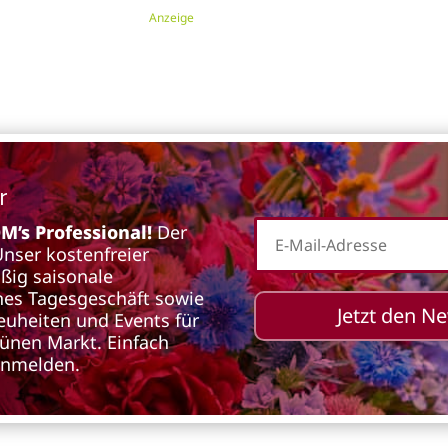
Anzeige
r
’s Professional!
Der
 Unser kostenfreier
äßig saisonale
iches Tagesgeschäft sowie
Jetzt den N
euheiten und Events für
rünen Markt. Einfach
anmelden.