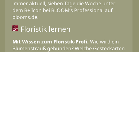
immer aktuell, sieben Tage die Woche unter
dem B+ Icon bei BLOOM’s Professional auf
blooms.de.
Floristik lernen
Mit Wissen zum Floristik-Profi.
Wie wird ein
Blumenstrauß gebunden? Welche Gesteckarten
gibt es? Auf welche Techniken kommt es beim
Arbeiten mit Blumen und Pflanzen an? Das und
vieles mehr bietet die floristische Nachschlage-
Sammlung „Floristik lernen“ unter dem B+ Icon
auf blooms.de.
©2026, BLOOM's GmbH