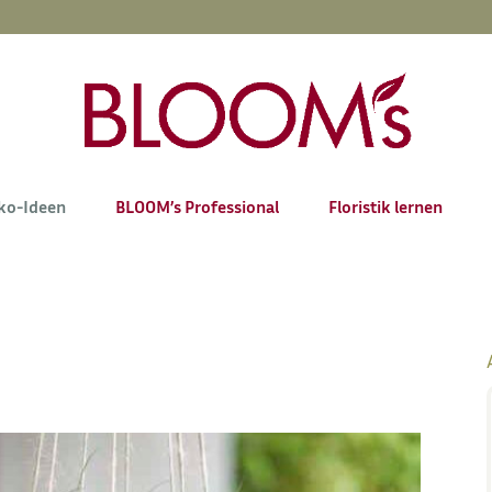
ko-Ideen
BLOOM’s Professional
Floristik lernen