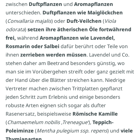
zwischen
Duftpflanzen
und
Aromapflanzen
unterschieden.
Duftpflanzen wie Maiglöckchen
(
Convallaria majalis
) oder
Duft-Veilchen
(
Viola
odorata
)
setzen ihre ätherischen Öle fortwährend
frei,
während
Aromapflanzen wie Lavendel,
Rosmarin oder Salbei
dafür berührt oder Teile von
ihnen
zerrieben werden müssen
. Lavendel und Co.
stehen daher am Beetrand besonders günstig, wo
man sie im Vorübergehen streift oder ganz gezielt mit
der Hand über die Blätter streichen kann. Niedrige
Vertreter machen zwischen Trittplatten gepflanzt
jeden Schritt zum Erlebnis und einige besonders
robuste Arten eignen sich sogar als dufter
Rasenersatz, beispielsweise
Römische Kamille
(
Chamaemelum nobilis ‚Treneague‘
),
Teppich-
Poleiminze
(
Mentha pulegium ssp. repens
) und
viele
Thymianarten.