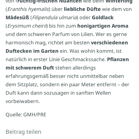
von f
ruchtig-frischen Nuancen
wie beim
Winterling
(
Eranthis hyemalis
) über
liebliche Düfte
wie dem von
Mädesüß
(
Filipendula ulmaria
) oder
Goldlack
(
Erysimum cheirii
) bis hin zum
honigartigen Aroma
und dem schweren Parfum von Lilien. Wer es gerne
harmonisch mag, richtet am besten
verschiedenen
Duftecken im Garten
ein. Was wohin kommt, ist
natürlich in erster Linie Geschmackssache.
Pflanzen
mit schwerem Duft
stehen allerdings
erfahrungsgemäß besser nicht unmittelbar neben
dem Sitzplatz, sondern ein paar Meter entfernt – der
Duft kann dann sozusagen in sanften Wellen
vorbeiwabern.
Quelle: GMH/PRE
Beitrag teilen