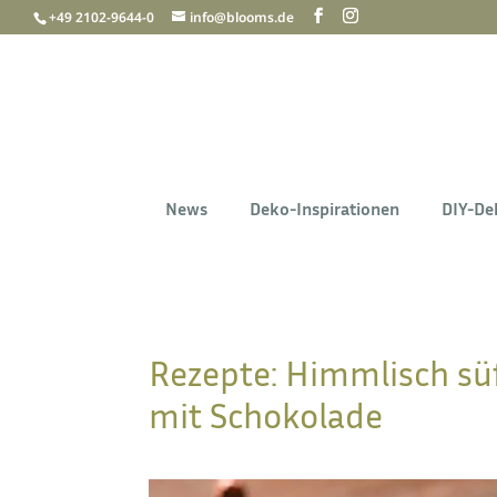
+49 2102-9644-0
info@blooms.de
News
Deko-Inspirationen
DIY-De
Rezepte: Himmlisch s
mit Schokolade