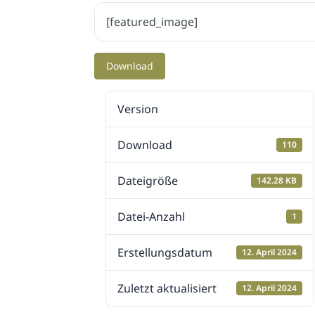
[featured_image]
Download
Version
Download
110
Dateigröße
142.28 KB
Datei-Anzahl
1
Erstellungsdatum
12. April 2024
Zuletzt aktualisiert
12. April 2024