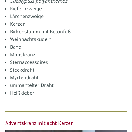
Eucalyptus polyanthemos
Kiefernzweige
Lärchenzweige
Kerzen
Birkenstamm mit Betonfuß
Weihnachtskugeln
Band
Mooskranz
Sternaccessoires
Steckdraht
Myrtendraht
ummantelter Draht
Heißkleber
Adventskranz mit acht Kerzen