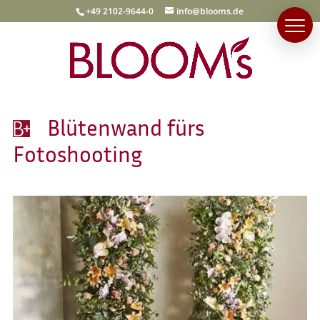
+49 2102-9644-0
info@blooms.de
Blütenwand fürs
Fotoshooting