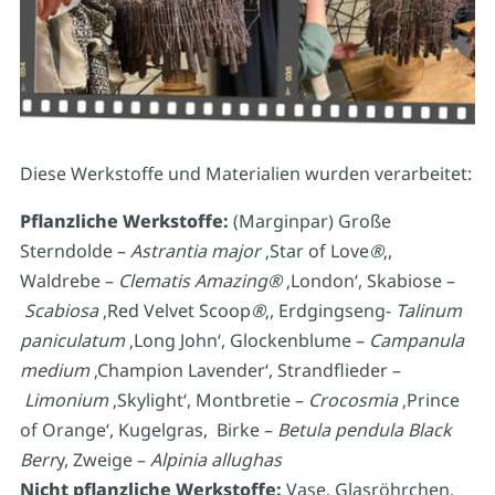
Diese Werkstoffe und Materialien wurden verarbeitet:
Pflanzliche Werkstoffe:
(Marginpar) Große
Sterndolde –
Astrantia major
‚Star of Love
®
‚,
Waldrebe –
Clematis Amazing
®
‚London‘, Skabiose –
Scabiosa
‚Red Velvet Scoop
®
‚, Erdgingseng-
Talinum
paniculatum
‚Long John‘, Glockenblume –
Campanula
medium
‚Champion Lavender‘, Strandflieder –
Limonium
‚Skylight‘, Montbretie –
Crocosmia
‚Prince
of Orange‘, Kugelgras, Birke –
Betula pendula Black
Berr
y, Zweige –
Alpinia allughas
Nicht pflanzliche Werkstoffe:
Vase, Glasröhrchen,