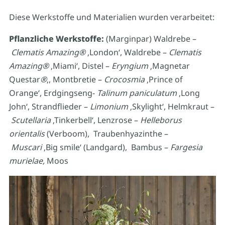
Diese Werkstoffe und Materialien wurden verarbeitet:
Pflanzliche Werkstoffe:
(Marginpar) Waldrebe –
Clematis Amazing
®
‚London‘, Waldrebe –
Clematis
Amazing
®
‚Miami‘, Distel –
Eryngium
‚Magnetar
Questar
®
‚, Montbretie –
Crocosmia
‚Prince of
Orange‘, Erdgingseng-
Talinum paniculatum
‚Long
John‘, Strandflieder –
Limonium
‚Skylight‘, Helmkraut –
Scutellaria
‚Tinkerbell‘, Lenzrose –
Helleborus
orientalis
(Verboom), Traubenhyazinthe –
Muscari
‚Big smile‘ (Landgard), Bambus –
Fargesia
murielae,
Moos