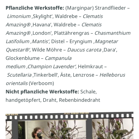
Pflanzliche Werkstoffe:
(Marginpar) Strandflieder –
Limonium
‚Skylight‘, Waldrebe –
Clematis
Amazing
®
‚Havana‘, Waldrebe –
Clematis
Amazing
®
‚London‘, Plattährengras –
Chasmanthium
Latifolium ‚Mantis‘,
Distel – Eryngium
‚Magnetar
Questar
®‘,
Wilde Möhre –
Daucus carota
‚Dara‘,
Glockenblume –
Campanula
medium
‚Champion
Lavender‘,
Helmkraut –
Scutellaria
‚Tinkerbell‘, Äste, Lenzrose –
Helleborus
orientalis
(Verboom)
Nicht pflanzliche Werkstoffe:
Schale,
handgetöpfert, Draht, Rebenbindedraht