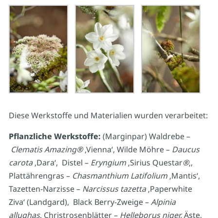
Diese Werkstoffe und Materialien wurden verarbeitet:
Pflanzliche Werkstoffe:
(Marginpar) Waldrebe –
Clematis Amazing
®
‚Vienna‘, Wilde Möhre –
Daucus
carota
‚Dara‘, Distel –
Eryngium
‚Sirius Questar
®
‚,
Plattährengras –
Chasmanthium Latifolium
‚Mantis‘,
Tazetten-Narzisse –
Narcissus tazetta
‚Paperwhite
Ziva‘ (Landgard), Black Berry-Zweige –
Alpinia
allughas
, Christrosenblätter –
Helleborus niger,
Äste,