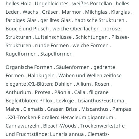
helles Holz . Ungebleichtes . weißes Porzellan . helles
Leder . Wachs . Gräser . Marmor . Milchglas . Klarglas .
farbiges Glas . gerilltes Glas . haptische Strukturen .
Bouclé und Plüsch . weiche Oberflächen . poröse
Strukturen . Lufteinschlüsse . Schichtungen . Plissee-
Strukturen . runde Formen . weiche Formen .
Kugelformen . Stapelformen
Organische Formen . Säulenformen . gedrehte
Formen . Halbkugeln . Waben und Wellen zeitlose
elegante XXL-Blüten: Dahlien . Allium . Rosen .
Anthurium . Protea . Päonia . Calla . filigrane
Begleitblüten: Phlox . Levkoje . Lisianthus/Eustoma .
Malve . Clematis . Gräser: Briza . Miscanthus . Pampas
. XXL-Trocken-Floralien: Heracleum giganteum .
Cannawurzeln . Bleach-Woods . Trockenwerkstoffe
und Fruchtstände: Lunaria annua . Clematis-