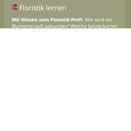
Floristik lernen
Mit Wissen zum Floristik-Profi.
Wie wird ein
Blumenstrauß gebunden? Welche Gesteckarten
gibt es? Auf welche Techniken kommt es beim
Arbeiten mit Blumen und Pflanzen an? Das und
vieles mehr bietet die floristische Nachschlage-
Sammlung „Floristik lernen“ unter dem B+ Icon
auf blooms.de.
©2026, BLOOM's GmbH
Weihnachtstrends
BLOOM's Professional
Trendwochen
2023