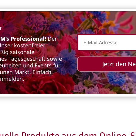
r
’s Professional!
Der
 Unser kostenfreier
äßig saisonale
iches Tagesgeschäft sowie
Jetzt den N
euheiten und Events für
rünen Markt. Einfach
anmelden.
uelle Produkte aus dem
Online-