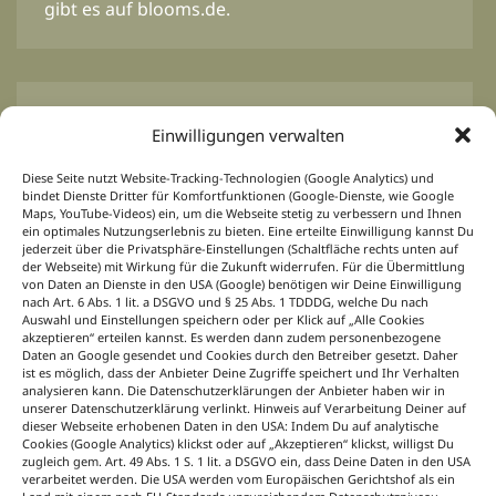
gibt es auf blooms.de.
BLOOM’s Professional
Einwilligungen verwalten
Von Profis für Profis.
Inspirationen für das
Diese Seite nutzt Website-Tracking-Technologien (Google Analytics) und
floristische Tagesgeschäft, Ideen und Konzepte
bindet Dienste Dritter für Komfortfunktionen (Google-Dienste, wie Google
für Event-, Hochzeits-, Trauer- und
Maps, YouTube-Videos) ein, um die Webseite stetig zu verbessern und Ihnen
ein optimales Nutzungserlebnis zu bieten. Eine erteilte Einwilligung kannst Du
Saisonfloristik, passend zu jedem Anlass und
jederzeit über die Privatsphäre-Einstellungen (Schaltfläche rechts unten auf
für jede Jahreszeit. Dazu News aus der Branche
der Webseite) mit Wirkung für die Zukunft widerrufen. Für die Übermittlung
von Daten an Dienste in den USA (Google) benötigen wir Deine Einwilligung
immer aktuell, sieben Tage die Woche unter
nach Art. 6 Abs. 1 lit. a DSGVO und § 25 Abs. 1 TDDDG, welche Du nach
dem B+ Icon bei BLOOM’s Professional
Auswahl und Einstellungen speichern oder per Klick auf „Alle Cookies
auf blooms.de.
akzeptieren“ erteilen kannst. Es werden dann zudem personenbezogene
Daten an Google gesendet und Cookies durch den Betreiber gesetzt. Daher
Floristik lernen
ist es möglich, dass der Anbieter Deine Zugriffe speichert und Ihr Verhalten
analysieren kann. Die Datenschutzerklärungen der Anbieter haben wir in
unserer Datenschutzerklärung verlinkt. Hinweis auf Verarbeitung Deiner auf
Mit Wissen zum Floristik-Profi.
Wie wird ein
dieser Webseite erhobenen Daten in den USA: Indem Du auf analytische
Cookies (Google Analytics) klickst oder auf „Akzeptieren“ klickst, willigst Du
Blumenstrauß gebunden? Welche Gesteckarten
zugleich gem. Art. 49 Abs. 1 S. 1 lit. a DSGVO ein, dass Deine Daten in den USA
gibt es? Auf welche Techniken kommt es beim
verarbeitet werden. Die USA werden vom Europäischen Gerichtshof als ein