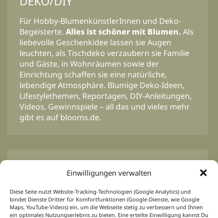
DEKO/DIY
Für Hobby-BlumenkünstlerInnen und Deko-
Begeisterte.
Alles ist schöner mit Blumen.
Als
liebevolle Geschenkidee lassen sie Augen
leuchten, als Tischdeko verzaubern sie Familie
und Gäste, in Wohnräumen sowie der
Einrichtung schaffen sie eine natürliche,
lebendige Atmosphäre. Blumige Deko-Ideen,
Lifestylethemen, Reportagen, DIY-Anleitungen,
Videos, Gewinnspiele – all das und vieles mehr
gibt es auf blooms.de.
BLOOM’s Professional
Einwilligungen verwalten
Von Profis für Profis.
Inspirationen für das
Diese Seite nutzt Website-Tracking-Technologien (Google Analytics) und
floristische Tagesgeschäft, Ideen und Konzepte
bindet Dienste Dritter für Komfortfunktionen (Google-Dienste, wie Google
für Event-, Hochzeits-, Trauer- und
Maps, YouTube-Videos) ein, um die Webseite stetig zu verbessern und Ihnen
ein optimales Nutzungserlebnis zu bieten. Eine erteilte Einwilligung kannst Du