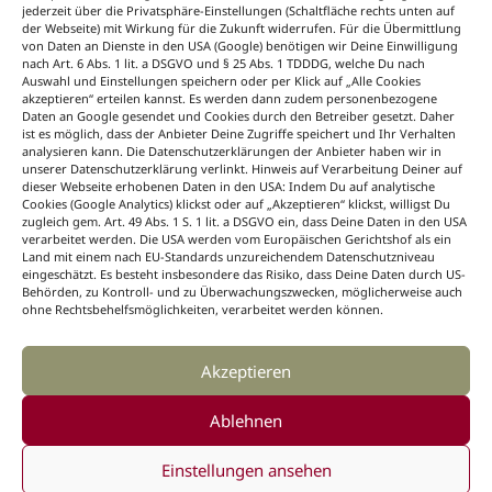
Saisonfloristik, passend zu jedem Anlass und
jederzeit über die Privatsphäre-Einstellungen (Schaltfläche rechts unten auf
für jede Jahreszeit. Dazu News aus der Branche
der Webseite) mit Wirkung für die Zukunft widerrufen. Für die Übermittlung
von Daten an Dienste in den USA (Google) benötigen wir Deine Einwilligung
immer aktuell, sieben Tage die Woche unter
nach Art. 6 Abs. 1 lit. a DSGVO und § 25 Abs. 1 TDDDG, welche Du nach
dem B+ Icon bei BLOOM’s Professional
Auswahl und Einstellungen speichern oder per Klick auf „Alle Cookies
auf blooms.de.
akzeptieren“ erteilen kannst. Es werden dann zudem personenbezogene
Daten an Google gesendet und Cookies durch den Betreiber gesetzt. Daher
Floristik lernen
ist es möglich, dass der Anbieter Deine Zugriffe speichert und Ihr Verhalten
analysieren kann. Die Datenschutzerklärungen der Anbieter haben wir in
unserer Datenschutzerklärung verlinkt. Hinweis auf Verarbeitung Deiner auf
Mit Wissen zum Floristik-Profi.
Wie wird ein
dieser Webseite erhobenen Daten in den USA: Indem Du auf analytische
Cookies (Google Analytics) klickst oder auf „Akzeptieren“ klickst, willigst Du
Blumenstrauß gebunden? Welche Gesteckarten
zugleich gem. Art. 49 Abs. 1 S. 1 lit. a DSGVO ein, dass Deine Daten in den USA
gibt es? Auf welche Techniken kommt es beim
verarbeitet werden. Die USA werden vom Europäischen Gerichtshof als ein
Arbeiten mit Blumen und Pflanzen an? Das und
Land mit einem nach EU-Standards unzureichendem Datenschutzniveau
eingeschätzt. Es besteht insbesondere das Risiko, dass Deine Daten durch US-
vieles mehr bietet die floristische Nachschlage-
Behörden, zu Kontroll- und zu Überwachungszwecken, möglicherweise auch
Sammlung „Floristik lernen“ unter dem B+ Icon
ohne Rechtsbehelfsmöglichkeiten, verarbeitet werden können.
auf blooms.de.
Akzeptieren
Ablehnen
©2026, BLOOM's GmbH
Einstellungen ansehen