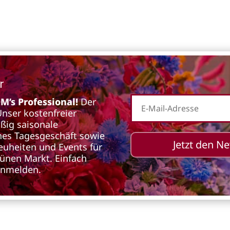
r
’s Professional!
Der
 Unser kostenfreier
äßig saisonale
iches Tagesgeschäft sowie
Jetzt den N
euheiten und Events für
rünen Markt. Einfach
anmelden.