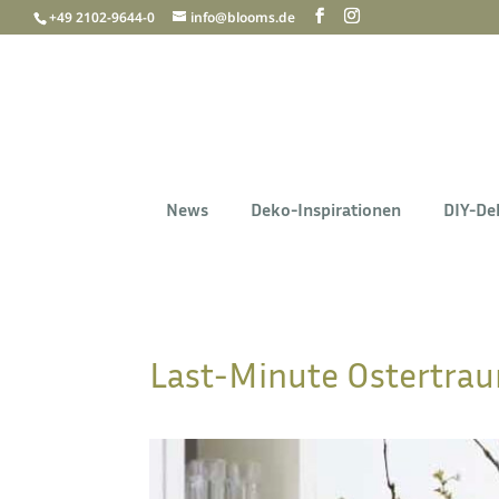
+49 2102-9644-0
info@blooms.de
News
Deko-Inspirationen
DIY-De
Last-Minute Ostertraum